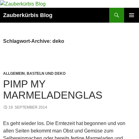
Suchen
Zauberkürbis Blog
ZUM
PRIMÄR
INHALT
MENÜ
SPRINGEN
Schlagwort-Archive: deko
ALLGEMEIN
,
BASTELN UND DEKO
PIMP MY
MARMELADENGLAS
19. SEPTEMBER 2014
Es geht wieder los. Die Erntezeit hat begonnen und von
allen Seiten bekommt man Obst und Gemüse zum
Selbereinmachen oder bereits fertige Marmeladen und