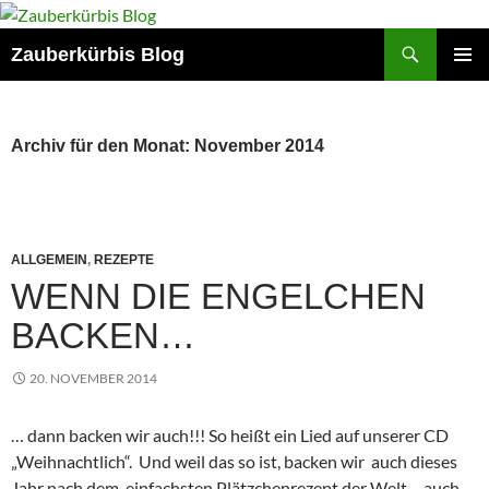
Suchen
Zauberkürbis Blog
ZUM
PRIMÄR
INHALT
MENÜ
SPRINGEN
Archiv für den Monat: November 2014
ALLGEMEIN
,
REZEPTE
WENN DIE ENGELCHEN
BACKEN…
20. NOVEMBER 2014
… dann backen wir auch!!! So heißt ein Lied auf unserer CD
„Weihnachtlich“. Und weil das so ist, backen wir auch dieses
Jahr nach dem einfachsten Plätzchenrezept der Welt – auch