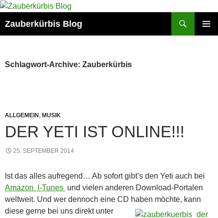
Suchen
Zauberkürbis Blog
ZUM
PRIMÄR
INHALT
MENÜ
SPRINGEN
Schlagwort-Archive: Zauberkürbis
ALLGEMEIN
,
MUSIK
DER YETI IST ONLINE!!!
25. SEPTEMBER 2014
Ist das alles aufregend… Ab sofort gibt’s den Yeti auch bei
Amazon
I-Tunes
und vielen anderen Download-Portalen
weltweit. Und wer dennoch eine CD haben möchte, kann
diese
gerne bei uns direkt unter